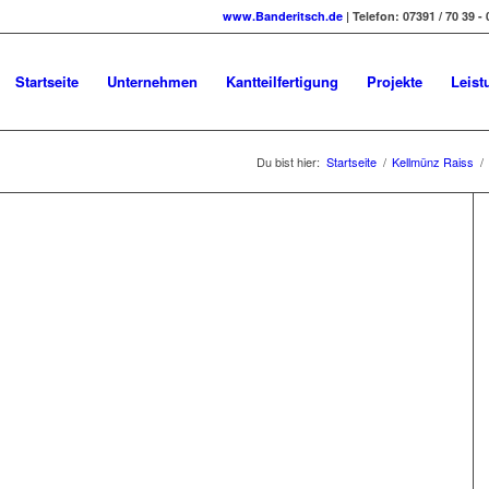
www.Banderitsch.de
| Telefon: 07391 / 70 39 - 
Startseite
Unternehmen
Kantteilfertigung
Projekte
Leist
Du bist hier:
Startseite
/
Kellmünz Raiss
/