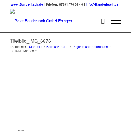
www.Banderitsch.de
| Telefon: 07391 / 70 39 - 0 |
info@Banderitsch.de
|
Titelbild_IMG_6876
Du bist hier:
Startseite
/
Kellmünz Raiss
/
Projekte und Referenzen
/
Titelbild_IMG_6876