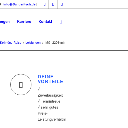
0 |
info@Banderitsch.de
|
ungen
Karriere
Kontakt
Kellmünz Raiss
/
Leistungen
/
IMG_2256-min
DEINE
VORTEILE
√
Zuverlässigkeit
√ Termintreue
√ sehr gutes
Preis-
Leistungverhältnis