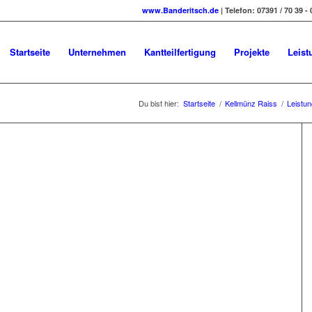
www.Banderitsch.de
| Telefon: 07391 / 70 39 - 
Startseite
Unternehmen
Kantteilfertigung
Projekte
Leist
Du bist hier:
Startseite
/
Kellmünz Raiss
/
Leistu