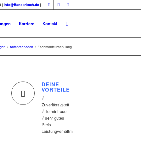
0 |
info@Banderitsch.de
|
ungen
Karriere
Kontakt
ngen
/
Anfahrschaden
/
Fachmonteurschulung
DEINE
VORTEILE
√
Zuverlässigkeit
√ Termintreue
√ sehr gutes
Preis-
Leistungverhältnis