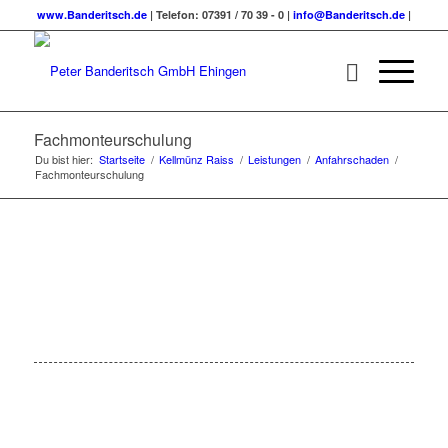
www.Banderitsch.de
| Telefon: 07391 / 70 39 - 0 |
info@Banderitsch.de
|
Fachmonteurschulung
Du bist hier:
Startseite
/
Kellmünz Raiss
/
Leistungen
/
Anfahrschaden
/
Fachmonteurschulung