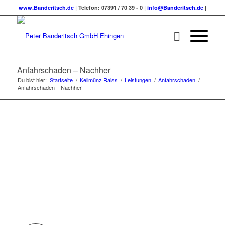
www.Banderitsch.de
| Telefon: 07391 / 70 39 - 0 |
info@Banderitsch.de
|
Anfahrschaden – Nachher
Du bist hier:
Startseite
/
Kellmünz Raiss
/
Leistungen
/
Anfahrschaden
/
Anfahrschaden – Nachher