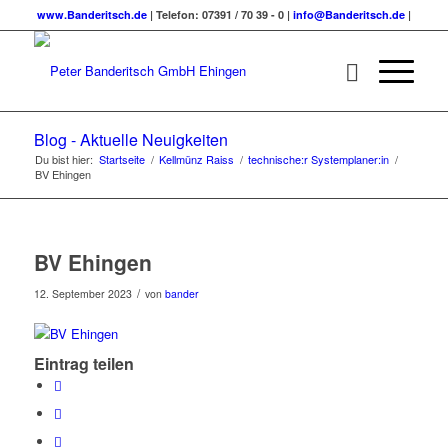
www.Banderitsch.de
| Telefon: 07391 / 70 39 - 0 |
info@Banderitsch.de
|
Blog - Aktuelle Neuigkeiten
Du bist hier:
Startseite
/
Kellmünz Raiss
/
technische:r Systemplaner:in
/
BV Ehingen
BV Ehingen
/
12. September 2023
von
bander
Eintrag teilen